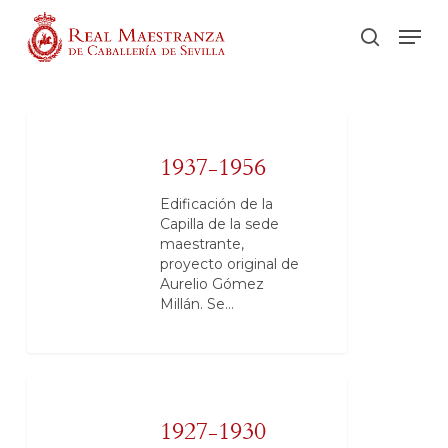
Skip
Men
to
buscar
main
content
1937-1956
Edificación de la
Capilla de la sede
maestrante,
proyecto original de
Aurelio Gómez
Millán. Se…
1927-1930