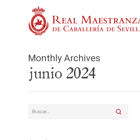
Skip
to
main
content
Monthly Archives
Pulsa Enter para buscar o ESC para cerrar
junio 2024