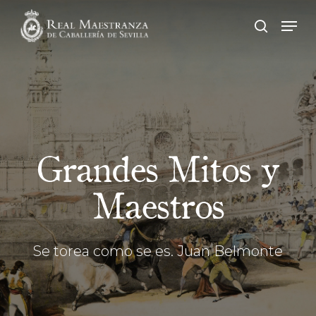
Skip
Men
to
buscar
main
content
Grandes Mitos y
Maestros
Se torea como se es. Juan Belmonte