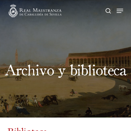
Skip
Men
to
buscar
main
content
Archivo y biblioteca