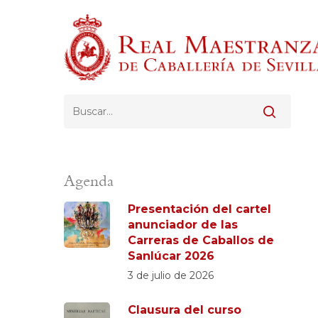
Skip
to
main
content
Pulsa Enter para buscar o ESC para cerrar
Agenda
Presentación del cartel
anunciador de las
Carreras de Caballos de
Sanlúcar 2026
3 de julio de 2026
Clausura del curso