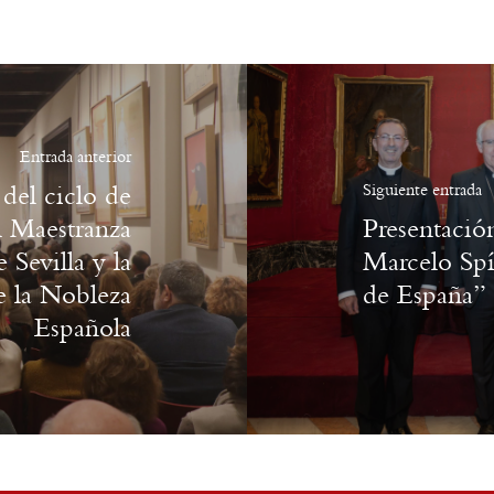
Entrada anterior
del ciclo de
Siguiente entrada
l Maestranza
Presentación
 Sevilla y la
Marcelo Spí
e la Nobleza
de España”
Española