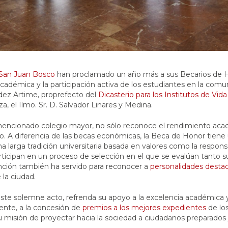
San Juan Bosco
han proclamado un año más a sus Becarios de Ho
adémica y la participación activa de los estudiantes en la comuni
ez Artime, proprefecto del
Dicasterio para los Institutos de Vi
, el Ilmo. Sr. D. Salvador Linares y Medina.
 mencionado colegio mayor, no sólo reconoce el rendimiento acadé
tario. A diferencia de las becas económicas, la Beca de Honor tie
larga tradición universitaria basada en valores como la responsa
rticipan en un proceso de selección en el que se evalúan tanto
stinción también ha servido para reconocer a
personalidades desta
 la ciudad.
ste solemne acto, refrenda su apoyo a la excelencia académica y
lmente, a la concesión de
premios a los mejores expedientes
de los
su misión de proyectar hacia la sociedad a ciudadanos preparado