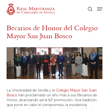
Skip
Men
to
buscar
main
content
Becarios de Honor del Colegio
Mayor San Juan Bosco
La Universidad de Sevilla y el
Colegio Mayor San Juan
Bosco
han proclamado un año más a sus Becarios de
Honor, alcanzando así la 62ª promoción. Una tradición
que pone en valor el compromiso, la excelencia