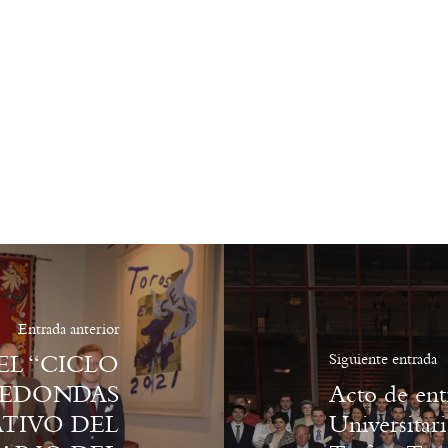
Entrada anterior
L “CICLO
Siguiente entrada
REDONDAS
Acto de ent
IVO DEL
Universitar