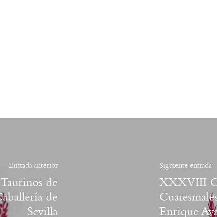
Entrada anterior
Siguiente entrada
 Taurinos de
XXXVIII Ci
aballería de
Cuaresmales
Sevilla
Enrique Aya