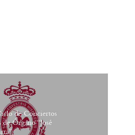
clo de Conciertos
 de Órgano “José
rra”