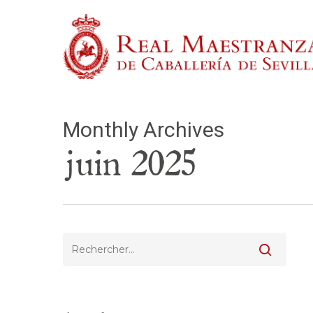
Skip
to
main
content
Monthly Archives
Tape entrée pour rechercher ou échap pour fermer
juin 2025