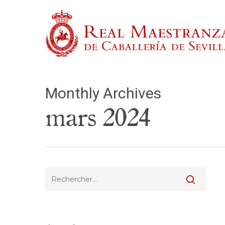
Skip
to
main
content
Monthly Archives
Tape entrée pour rechercher ou échap pour fermer
mars 2024