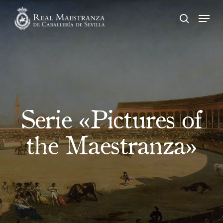
Skip
Men
to
search
main
content
Serie «Pictures of
the Maestranza»