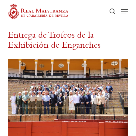
Skip
Men
to
search
main
content
Entrega de Trofeos de la
Exhibición de Enganches