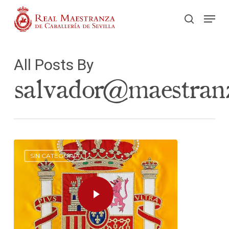
Skip
Men
to
search
main
content
All Posts By
salvador@maestran
SIN CATEGORÍA