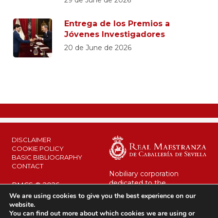
Entrega de los Premios a
Jóvenes Investigadores
20 de June de 2026
DISCLAIMER
COOKIE POLICY
BASIC BIBLIOGRAPHY
CONTACT
Nobiliary corporation
dedicated to the
RMCS © 2026
maintenance of its legacy
We are using cookies to give you the best experience on our
and the public interest.
website.
Since 1670 at the service of
You can find out more about which cookies we are using or