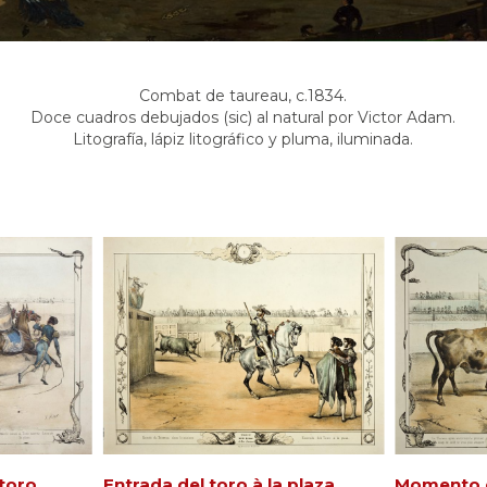
Combat de taureau, c.1834.
Doce cuadros debujados (sic) al natural por Victor Adam.
Litografía, lápiz litográfico y pluma, iluminada.
 toro.
Entrada del toro à la plaza.
Momento e