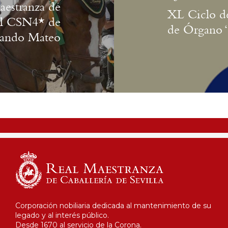
estranza de
XL Ciclo d
 el CSN4* de
de Órgano “
rnando Mateo
Corporación nobiliaria dedicada al mantenimiento de su
legado y al interés público.
Desde 1670 al servicio de la Corona.