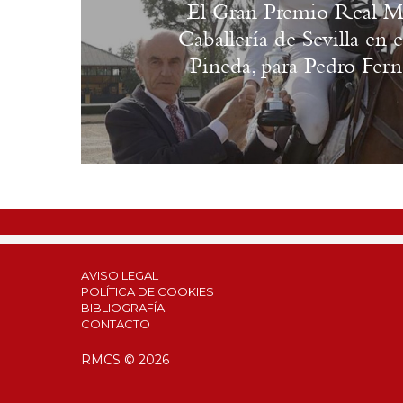
El Gran Premio Real Ma
Caballería de Sevilla en
Pineda, para Pedro Fe
AVISO LEGAL
POLÍTICA DE COOKIES
BIBLIOGRAFÍA
CONTACTO
RMCS © 2026