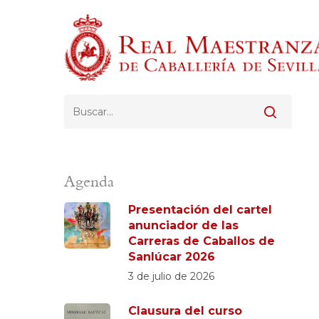
Skip
to
main
content
Pulsa Enter para buscar o ESC para cerrar
Agenda
Presentación del cartel
anunciador de las
Carreras de Caballos de
Sanlúcar 2026
3 de julio de 2026
Clausura del curso