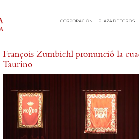
CORPORACIÓN
PLAZA DE TOROS
François Zumbiehl pronunció la cua
Taurino