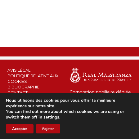
AVIS LÉGAL
POLITIQUE RELATIVE AUX
COOKIES
BIBLIOGRAPHIE
Corporation nobiliaire dédiée
CONTACT
au maintien de son héritage
Nous utilisons des cookies pour vous offrir la meilleure
et à l’intérêt public.
RMCS © 2026
expérience sur notre site.
Depuis 1670 au service de la
You can find out more about which cookies we are using or
Couronne.
switch them off in
settings
.
Accepter
Rejeter