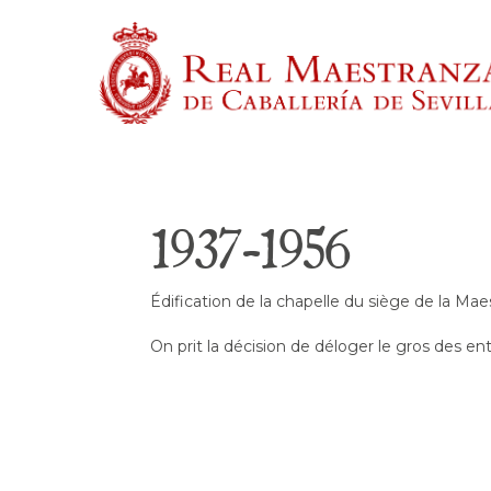
Skip
to
main
content
Tape entrée pour rechercher ou échap pour fermer
1937-1956
Édification de la chapelle du siège de la Maes
On prit la décision de déloger le gros des en