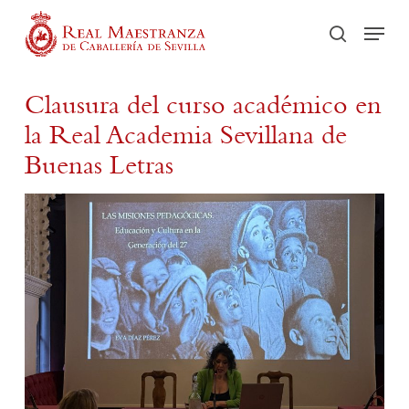
Skip
Men
to
Recherch
main
content
Clausura del curso académico en
la Real Academia Sevillana de
Buenas Letras