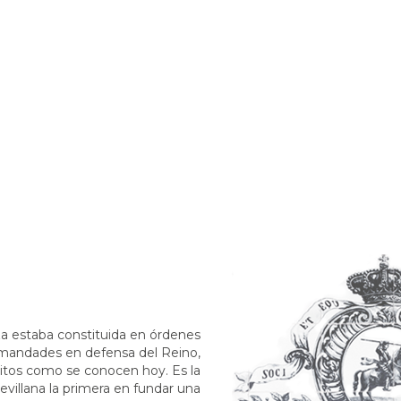
«Nobleza obliga y obliga precis
generoso con quien más lo nece
volcarse con los demás, a mostr
vocación de servicio y una lealtad
reparos.»
Palabras de S.M. el Rey D. Juan C
a estaba constituida en órdenes
rmandades en defensa del Reino,
rcitos como se conocen hoy. Es la
evillana la primera en fundar una