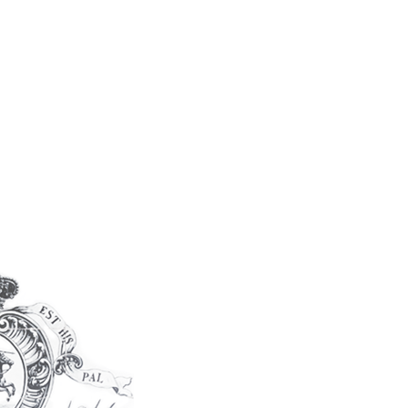
amente a ser
sita, a
ar una
 sin límites ni
arlos I.