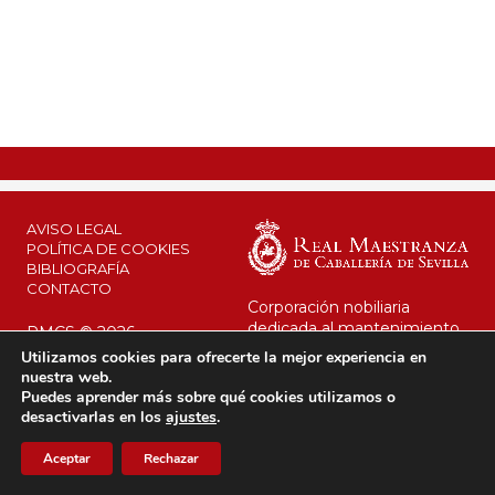
AVISO LEGAL
POLÍTICA DE COOKIES
BIBLIOGRAFÍA
CONTACTO
Corporación nobiliaria
dedicada al mantenimiento
RMCS © 2026
de su legado y al interés
Utilizamos cookies para ofrecerte la mejor experiencia en
público.
nuestra web.
Desde 1670 al servicio de la
Puedes aprender más sobre qué cookies utilizamos o
Corona.
desactivarlas en los
ajustes
.
Aceptar
Rechazar