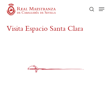
Skip
Men
to
buscar
main
content
Visita Espacio Santa Clara