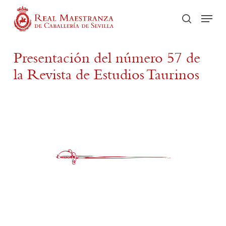
Skip
Men
to
buscar
main
content
Presentación del número 57 de
la Revista de Estudios Taurinos