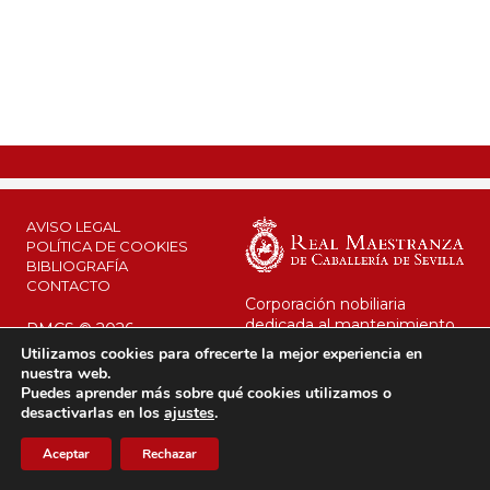
AVISO LEGAL
POLÍTICA DE COOKIES
BIBLIOGRAFÍA
CONTACTO
Corporación nobiliaria
dedicada al mantenimiento
RMCS © 2026
de su legado y al interés
Utilizamos cookies para ofrecerte la mejor experiencia en
público.
nuestra web.
Desde 1670 al servicio de la
Puedes aprender más sobre qué cookies utilizamos o
Corona.
desactivarlas en los
ajustes
.
Aceptar
Rechazar