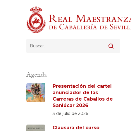
Skip
to
main
content
Pulsa Enter para buscar o ESC para cerrar
Agenda
Presentación del cartel
anunciador de las
Carreras de Caballos de
Sanlúcar 2026
3 de julio de 2026
Clausura del curso