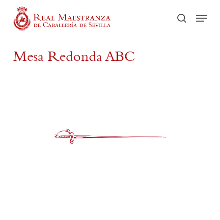
Skip
Men
to
buscar
main
content
Mesa Redonda ABC