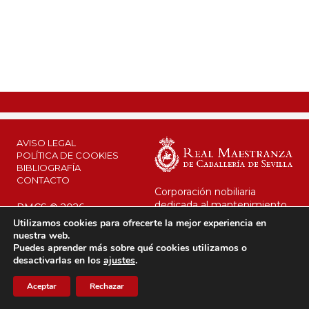
AVISO LEGAL
POLÍTICA DE COOKIES
BIBLIOGRAFÍA
CONTACTO
Corporación nobiliaria
dedicada al mantenimiento
RMCS © 2026
de su legado y al interés
Utilizamos cookies para ofrecerte la mejor experiencia en
público.
nuestra web.
Desde 1670 al servicio de la
Puedes aprender más sobre qué cookies utilizamos o
Corona.
desactivarlas en los
ajustes
.
Aceptar
Rechazar