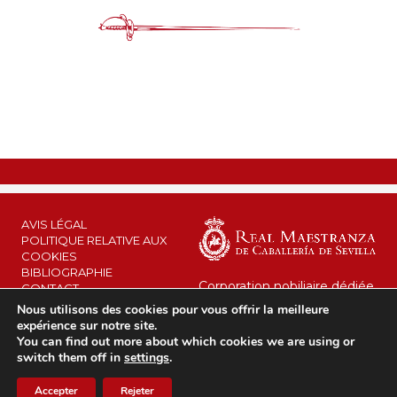
AVIS LÉGAL
POLITIQUE RELATIVE AUX
COOKIES
BIBLIOGRAPHIE
Corporation nobiliaire dédiée
CONTACT
au maintien de son héritage
Nous utilisons des cookies pour vous offrir la meilleure
et à l’intérêt public.
RMCS © 2026
expérience sur notre site.
Depuis 1670 au service de la
You can find out more about which cookies we are using or
Couronne.
switch them off in
settings
.
Accepter
Rejeter