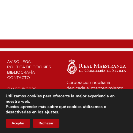
AVISO LEGAL
POLÍTICA DE COOKIES
BIBLIOGRAFÍA
CONTACTO
Corporación nobiliaria
dedicada al mantenimiento
RMCS © 2026
de su legado y al interés
Utilizamos cookies para ofrecerte la mejor experiencia en
público.
nuestra web.
Desde 1670 al servicio de la
Puedes aprender más sobre qué cookies utilizamos o
Corona.
desactivarlas en los
ajustes
.
Aceptar
Rechazar