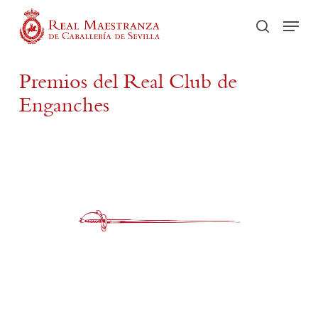
Skip
Men
to
buscar
main
content
Premios del Real Club de
Enganches